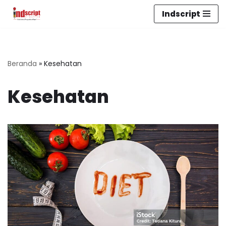
Indscript
Lompat
ke
konten
Beranda
»
Kesehatan
Kesehatan