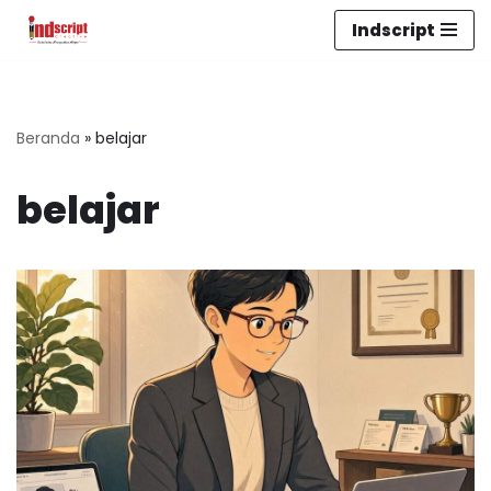
Indscript
Lompat
ke
konten
Beranda
»
belajar
belajar