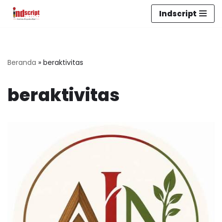
Indscript
Lompat
ke
konten
Beranda
»
beraktivitas
beraktivitas