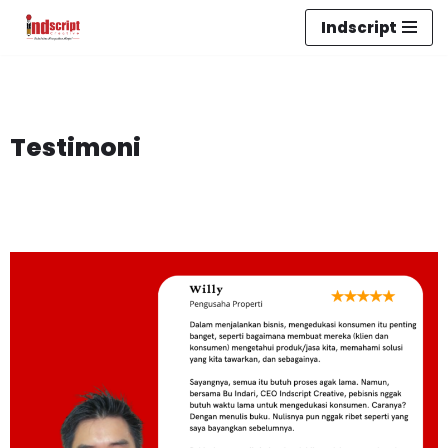
Indscript
Lompat
ke
konten
Testimoni