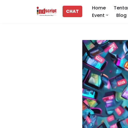
Home
Tenta
CHAT
Event
Blog
Lompat
ke
konten