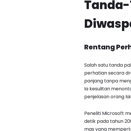
Tanda-T
Diwasp
Rentang Per
Salah satu tanda pa
perhatian secara dr
panjang tanpa meng
Ia kesulitan menon
penjelasan orang la
Peneliti Microsoft 
detik pada tahun 200
mas yang mempertah