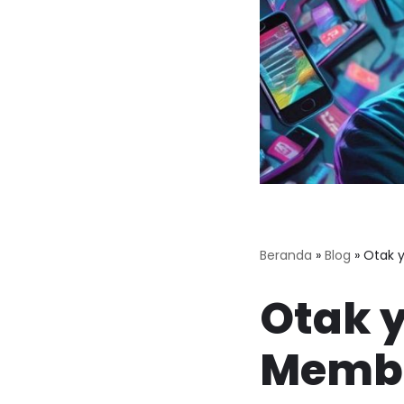
Beranda
»
Blog
»
Otak 
Otak 
Membu