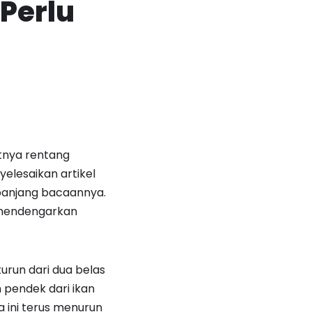
Perlu
itnya rentang
elesaikan artikel
panjang bacaannya.
 mendengarkan
urun dari dua belas
 pendek dari ikan
 ini terus menurun