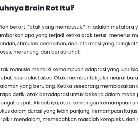
hnya Brain Rot Itu?
rfiah berarti “otak yang membusuk.” Ini adalah metafora
mbarkan apa yang terjadi ketika otak terus-menerus 
rendah, stimulasi berlebihan, dan informasi yang dangkal
ses, merenung, dan beristirahat.
otak manusia memiliki kemampuan adaptasi yang luar bia
ebut neuroplastisitas. Otak membentuk jalur neural bar
alaman yang berulang. Ketika seseorang membiasakan di
rapa detik, otak beradaptasi untuk bekerja dalam mode 
 sangat cepat. Akibatnya, otak kehilangan kemampuan u
s dalam durasi yang lebih panjang. Kemampuan itu just
erpikir mendalam, memecahkan masalah kompleks, dan m