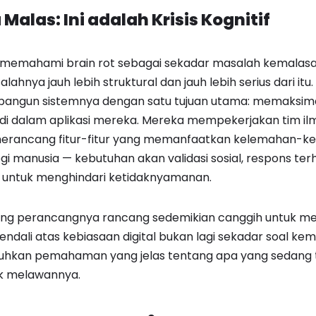
alas: Ini adalah Krisis Kognitif
 memahami brain rot sebagai sekadar masalah kemalasa
alahnya jauh lebih struktural dan jauh lebih serius dari it
angun sistemnya dengan satu tujuan utama: memaksim
i dalam aplikasi mereka. Mereka mempekerjakan tim ilm
k merancang fitur-fitur yang memanfaatkan kelemahan-
gi manusia — kebutuhan akan validasi sosial, respons ter
untuk menghindari ketidaknyamanan.
ng perancangnya rancang sedemikian canggih untuk men
ali atas kebiasaan digital bukan lagi sekadar soal kem
kan pemahaman yang jelas tentang apa yang sedang te
uk melawannya.