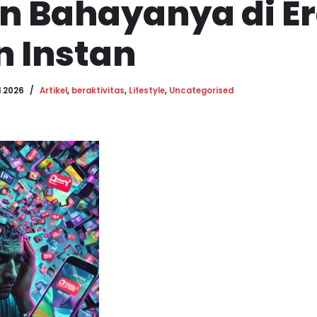
n Bahayanya di E
n Instan
l 2026
Artikel
,
beraktivitas
,
Lifestyle
,
Uncategorised