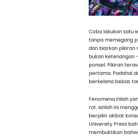
Coba lakukan satu e
tanpa memegang pons
dan biarkan pikiran
bukan ketenangan —
ponsel. Pikiran te
pertama. Padahal du
berkelana bebas tan
Fenomena inilah yang
rot. Istilah ini me
berpikir akibat kons
University Press ba
membuktikan bahwa 