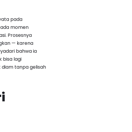
yata pada
ak ada momen
si. Prosesnya
ngkan — karena
yadari bahwa ia
 bisa lagi
 diam tanpa gelisah
i