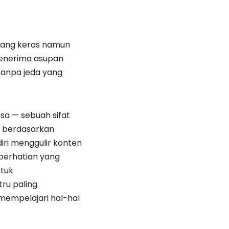
 yang keras namun
menerima asupan
 tanpa jeda yang
sa — sebuah sifat
u berdasarkan
ri menggulir konten
perhatian yang
ntuk
ru paling
empelajari hal-hal