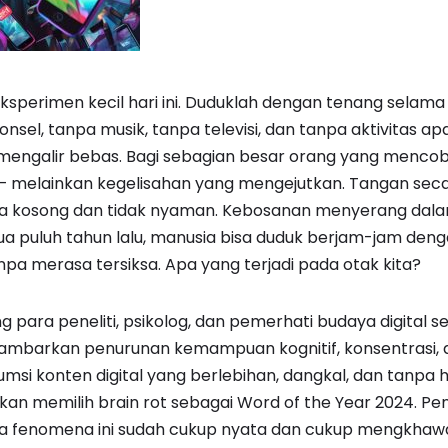
ksperimen kecil hari ini. Duduklah dengan tenang selama
el, tanpa musik, tanpa televisi, dan tanpa aktivitas ap
 mengalir bebas. Bagi sebagian besar orang yang mencoba 
 melainkan kegelisahan yang mengejutkan. Tangan seca
rasa kosong dan tidak nyaman. Kebosanan menyerang dal
a puluh tahun lalu, manusia bisa duduk berjam-jam deng
pa merasa tersiksa. Apa yang terjadi pada otak kita?
 para peneliti, psikolog, dan pemerhati budaya digital s
nggambarkan penurunan kemampuan kognitif, konsentrasi
umsi konten digital yang berlebihan, dangkal, dan tanpa h
hkan memilih brain rot sebagai Word of the Year 2024. Pe
fenomena ini sudah cukup nyata dan cukup mengkhawa