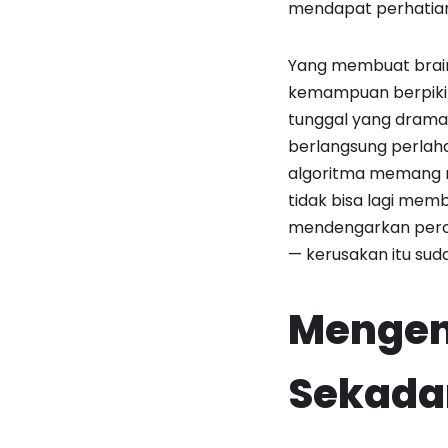
mendapat perhatian 
Yang membuat brain
kemampuan berpikir,
tunggal yang dramat
berlangsung perlaha
algoritma memang m
tidak bisa lagi mem
mendengarkan percak
— kerusakan itu suda
Mengena
Sekadar