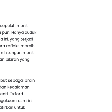
 sepuluh menit
a pun. Hanya duduk
ini, yang terjadi
ra refleks meraih
am hitungan menit
an pikiran yang
ebut sebagai brain
, dan kedalaman
enti. Oxford
ngakuan resmi ini
tirkan untuk