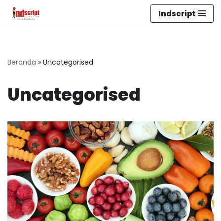
Indscript
Lompat
ke
konten
Beranda
»
Uncategorised
Uncategorised