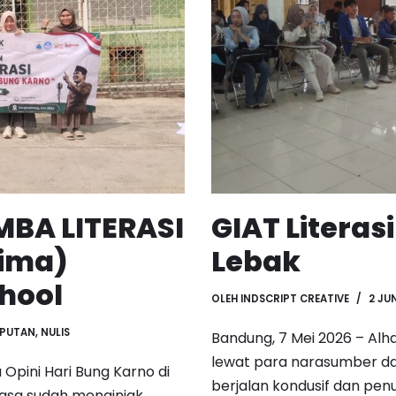
BA LITERASI
GIAT Literas
Lima)
Lebak
chool
OLEH
INDSCRIPT CREATIVE
2 JU
IPUTAN
,
NULIS
Bandung, 7 Mei 2026 – Alham
lewat para narasumber dal
Opini Hari Bung Karno di
berjalan kondusif dan pe
rasa sudah menginjak