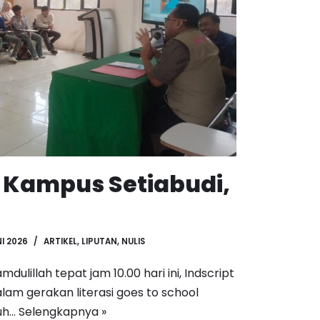
i Kampus Setiabudi,
NI 2026
ARTIKEL
,
LIPUTAN
,
NULIS
dulillah tepat jam 10.00 hari ini, Indscript
am gerakan literasi goes to school
nuh…
Selengkapnya »