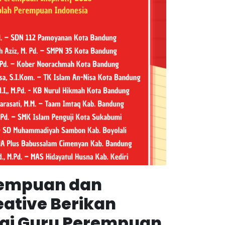
rempuan dan
eative Berikan
agi Guru Perempuan