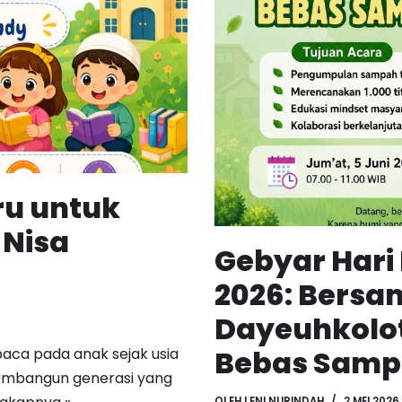
ru untuk
 Nisa
Gebyar Hari
2026: Bers
Dayeuhkolo
Bebas Sampa
baca pada anak sejak usia
membangun generasi yang
OLEH
LENI NURINDAH
2 MEI 2026