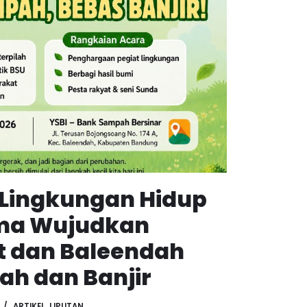
 Lingkungan Hidup
ama Wujudkan
t dan Baleendah
h dan Banjir
ARTIKEL
,
LIPUTAN