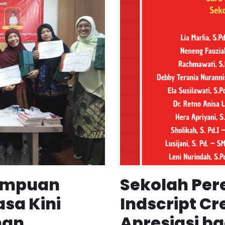
rempuan
Sekolah Pe
asa Kini
Indscript Cr
han
Apresiasi b