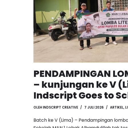
PENDAMPINGAN LOM
– kunjungan ke V (
Indscript Goes to S
OLEH
INDSCRIPT CREATIVE
7 JULI 2026
ARTIKEL
,
L
Batch ke V (Lima) – Pendampingan lomba 
Sekolah MAN 1 Lebak Alhamdulillah tak te