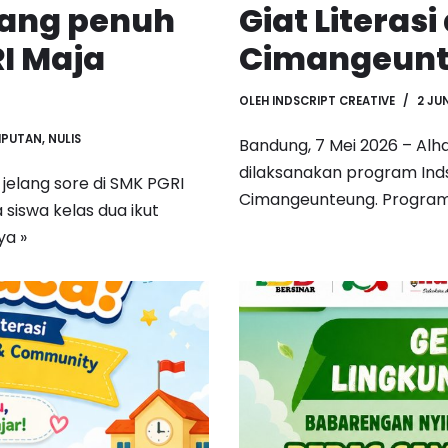
yang penuh
Giat Literasi
RI Maja
Cimangeunt
OLEH
INDSCRIPT CREATIVE
2 JU
IPUTAN
,
NULIS
Bandung, 7 Mei 2026 – Alha
dilaksanakan program Inds
 jelang sore di SMK PGRI
Cimangeunteung. Program
a siswa kelas dua ikut
ya »