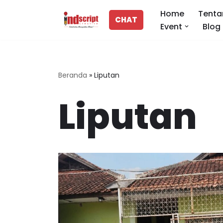
Home
Tenta
CHAT
Event
Blog
Lompat
ke
konten
Beranda
»
Liputan
Liputan