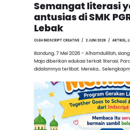
Semangat literasi 
antusias di SMK PG
Lebak
OLEH
INDSCRIPT CREATIVE
2 JUNI 2026
ARTIKEL
,
L
Bandung, 7 Mei 2026 – Alhamdulillah, siang
Maja diberikan edukasi terkait literasi. Par
didalamnya terlibat. Mereka…
Selengkapn