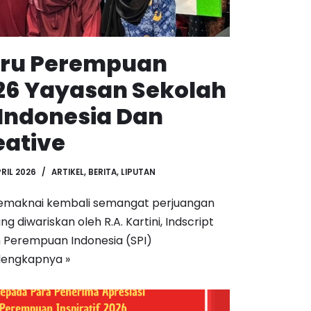
uru Perempuan
026 Yayasan Sekolah
Indonesia Dan
eative
PRIL 2026
ARTIKEL
,
BERITA
,
LIPUTAN
 Memaknai kembali semangat perjuangan
diwariskan oleh R.A. Kartini, Indscript
 Perempuan Indonesia (SPI)
lengkapnya »