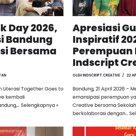
k Day 2026,
Apresiasi G
si Bandung
Inspiratif 2
asi Bersama
Perempuan 
Indscript Cr
TAN
OLEH
INDSCRIPT CREATIVE
22 A
 Literasi Together Goes to
Bandung, 21 April 2026 –
ive kembali
emansipasi perempuan yang 
Bandung,…
Selengkapnya »
Creative bersama Sekolah
berkolaborasi dengan…
Se