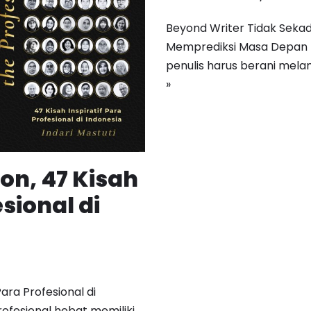
Beyond Writer Tidak Seka
Memprediksi Masa Depan Pe
penulis harus berani melan
»
on, 47 Kisah
esional di
ara Profesional di
profesional hebat memiliki