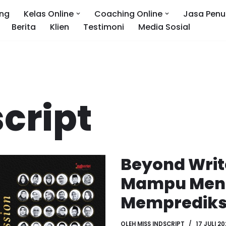
ng
Kelas Online
Coaching Online
Jasa Penu
Berita
Klien
Testimoni
Media Sosial
cript
Beyond Writ
Mampu Menu
Memprediks
OLEH
MISS INDSCRIPT
17 JULI 2