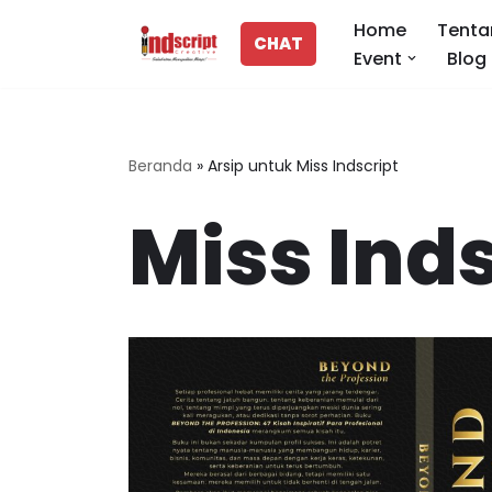
Home
Tenta
CHAT
Event
Blog
Lompat
ke
konten
Beranda
»
Arsip untuk Miss Indscript
Miss Inds