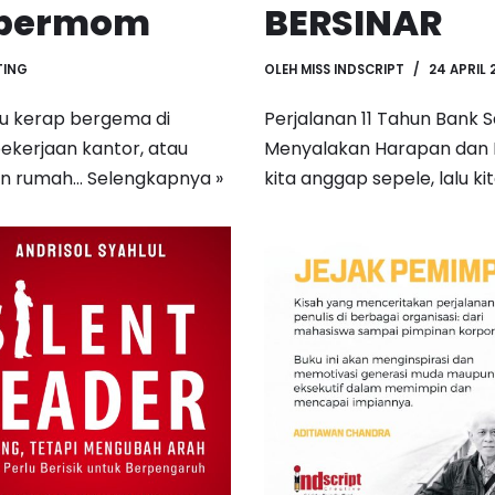
upermom
BERSINAR
TING
OLEH
MISS INDSCRIPT
24 APRIL 
u kerap bergema di
Perjalanan 11 Tahun Bank 
pekerjaan kantor, atau
Menyalakan Harapan dan M
san rumah…
Selengkapnya »
kita anggap sepele, lalu k