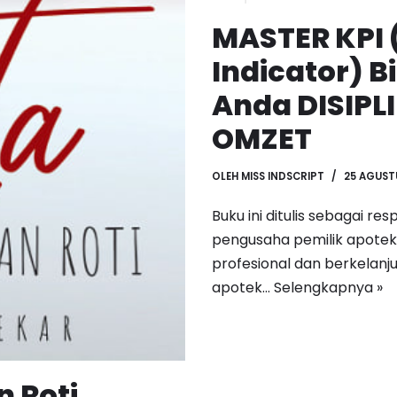
MASTER KPI 
Indicator) B
Anda DISIPLI
OMZET
OLEH
MISS INDSCRIPT
25 AGUST
Buku ini ditulis sebagai r
pengusaha pemilik apotek
profesional dan berkelanj
apotek…
Selengkapnya »
 Roti