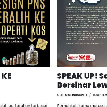
 KE
SPEAK UP! 
Bersinar Le
OLEH
MISS INDSCRIPT
15 SEPTE
dalah pertaruhan terbesar
Pernahkah kamu merasa gu