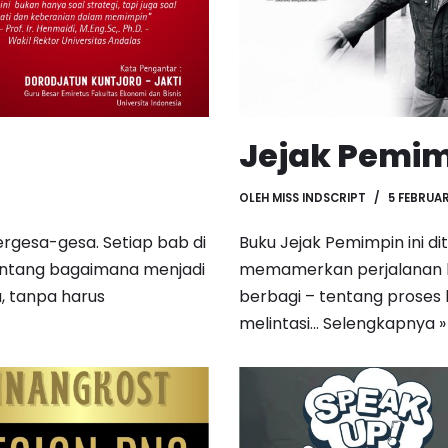
Jejak Pemi
OLEH
MISS INDSCRIPT
5 FEBRUAR
ergesa-gesa. Setiap bab di
Buku Jejak Pemimpin ini di
entang bagaimana menjadi
memamerkan perjalanan kar
, tanpa harus
berbagi – tentang proses 
melintasi…
Selengkapnya »