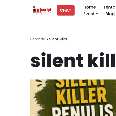
Home
Tenta
CHAT
Event
Blog
Lompat
ke
konten
Beranda
»
silent killer
silent kil