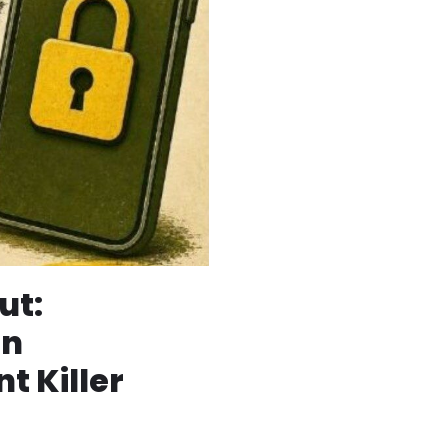
ut:
an
t Killer