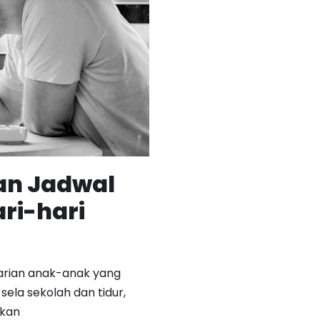
an Jadwal
ri-hari
 harian anak-anak yang
sela sekolah dan tidur,
gkan