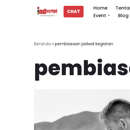
Home
Tenta
CHAT
Event
Blog
Lompat
ke
konten
Beranda
»
pembiasaan jadwal kegiatan
pembias