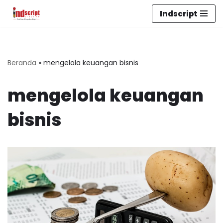
Indscript
Lompat
ke
konten
Beranda
»
mengelola keuangan bisnis
mengelola keuangan
bisnis