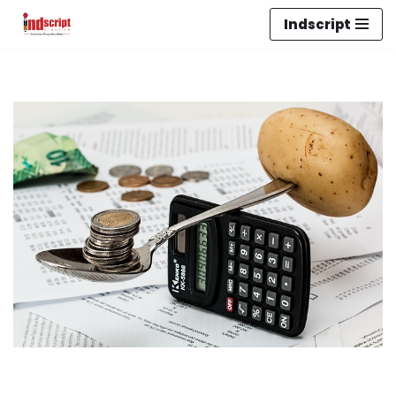
Indscript
Lompat
ke
konten