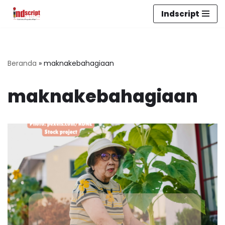
Indscript
Lompat
ke
konten
Beranda
»
maknakebahagiaan
maknakebahagiaan