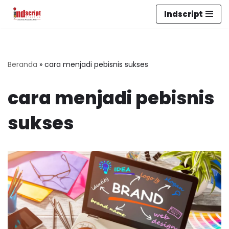
Indscript
Lompat
ke
konten
Beranda
»
cara menjadi pebisnis sukses
cara menjadi pebisnis
sukses