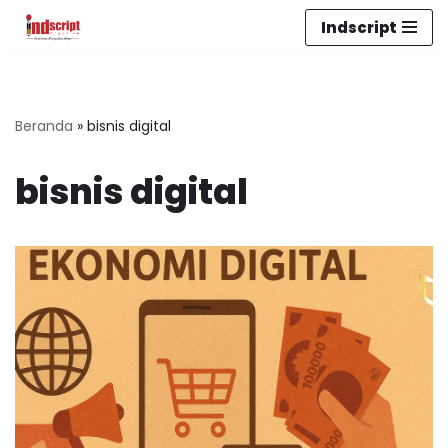
Indscript
Lompat
ke
konten
Beranda
»
bisnis digital
bisnis digital