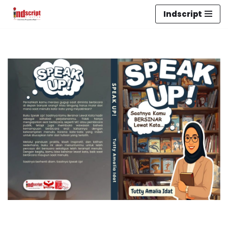
Indscript
Lompat
ke
konten