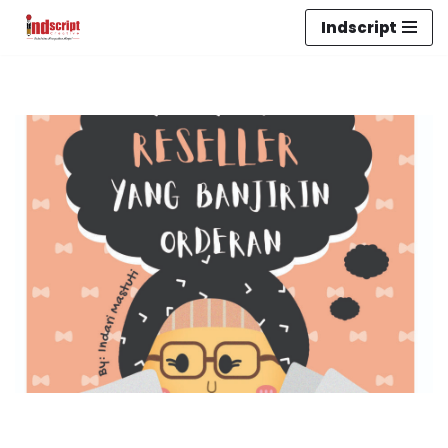
Indscript
Lompat
ke
konten