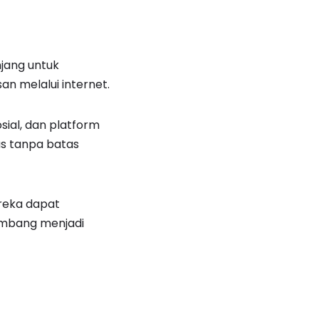
njang untuk
an melalui internet.
osial, dan platform
as tanpa batas
ereka dapat
kembang menjadi