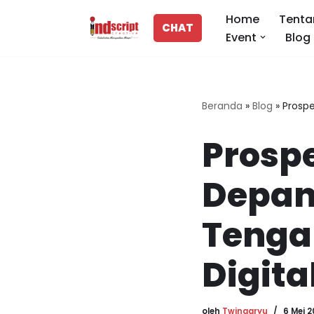
Home
Tenta
CHAT
Event
Blog
Lompat
ke
konten
Beranda
»
Blog
»
Prospe
Prospe
Depan:
Tenga
Digita
oleh
Twinaaryu
6 Mei 