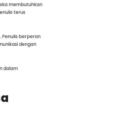
ereka membutuhkan
enulis terus
 Penulis berperan
unikasi dengan
an dalam
sa