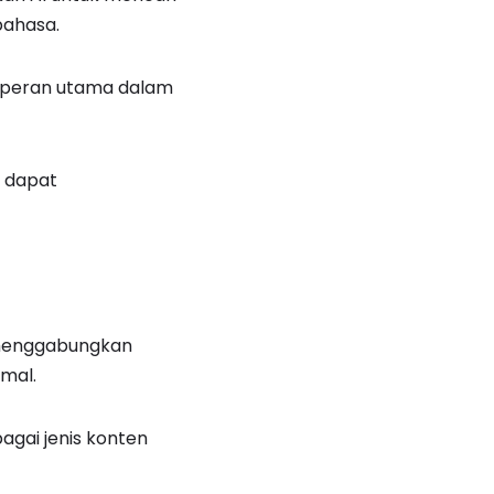
bahasa.
g peran utama dalam
a dapat
 menggabungkan
imal.
agai jenis konten