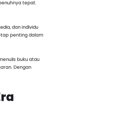
penuhnya tepat.
dia, dan individu
tetap penting dalam
menulis buku atau
asaran. Dengan
Era