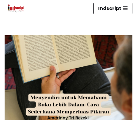
Indscript
Lompat
ke
konten