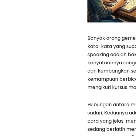
Banyak orang gemeta
kata-kata yang suda
speaking adalah bak
kenyataannya sangat
dan kembangkan seca
kemampuan berbicar
mengikuti kursus ma
Hubungan antara men
sadari. Keduanya ad
cara yang jelas, me
sedang berlatih me