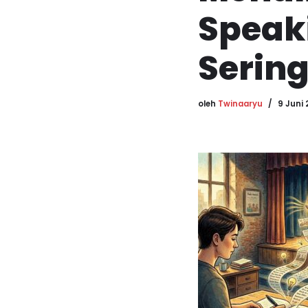
Speaki
Serin
oleh
Twinaaryu
9 Juni