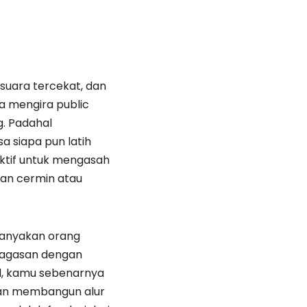
suara tercekat, dan
a mengira public
g. Padahal
a siapa pun latih
ektif untuk mengasah
an cermin atau
ebanyakan orang
 gagasan dengan
el, kamu sebenarnya
 dan membangun alur