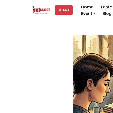
Home
Tenta
CHAT
Event
Blog
Lompat
ke
konten