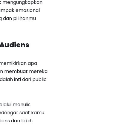
tuk mengungkapkan
dampak emosional
g dan pilihanmu
Audiens
 memikirkan apa
kan membuat mereka
alah inti dari public
lalui menulis
ndengar saat kamu
ens dan lebih