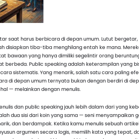
r saat harus berbicara di depan umum. Lutut bergetar, 
h disiapkan tiba-tiba menghilang entah ke mana. Merek
at bawaan yang hanya dimiliki segelintir orang beruntun
 berbeda. Public speaking adalah keterampilan yang bis
ra sistematis. Yang menarik, salah satu cara paling ef
a di depan umum ternyata bukan dengan berdiri di dep
hal — melainkan dengan menulis.
ulis dan public speaking jauh lebih dalam dari yang k
alah dua sisi dari koin yang sama — seni menyampaikan
narik, dan berdampak. Ketika kamu menulis sebuah artik
nyusun argumen secara logis, memilih kata yang tepat,