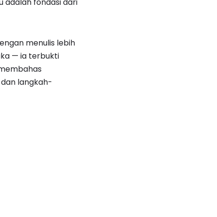
 adalah fondasi dari
dengan menulis lebih
ka — ia terbukti
ni membahas
 dan langkah-