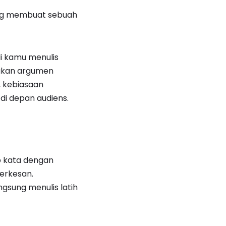
 yang membuat sebuah
li kamu menulis
ngkan argumen
, kebiasaan
di depan audiens.
p kata dengan
erkesan.
sung menulis latih