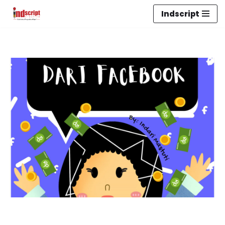
Indscript
Lompat
ke
konten