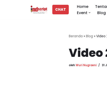
Home
Tenta
CHAT
Event
Blog
Lompat
ke
konten
Beranda
»
Blog
»
Video 
Video 
oleh
Wuri Nugraeni
31 