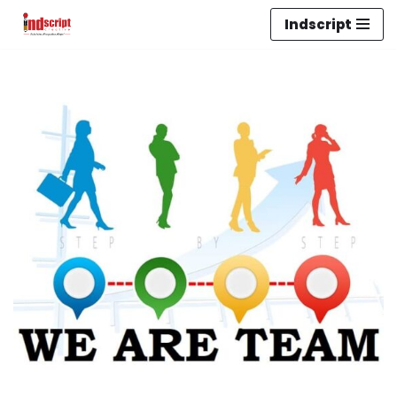
Indscript
Lompat
ke
konten