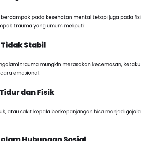
 berdampak pada kesehatan mental tetapi juga pada fis
ampak trauma yang umum meliputi:
 Tidak Stabil
galami trauma mungkin merasakan kecemasan, ketakut
cara emosional.
Tidur dan Fisik
uruk, atau sakit kepala berkepanjangan bisa menjadi geja
 dalam Hubungan Sosial