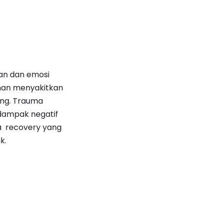
an dan emosi
aman menyakitkan
ang. Trauma
dampak negatif
a recovery yang
k.