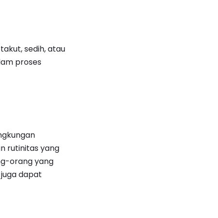
akut, sedih, atau
lam proses
ingkungan
 rutinitas yang
ng-orang yang
juga dapat