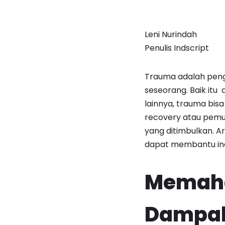
Leni Nurindah
Penulis Indscript
Trauma adalah peng
seseorang. Baik itu
lainnya, trauma bi
recovery atau pemu
yang ditimbulkan. 
dapat membantu indi
Memaha
Dampa