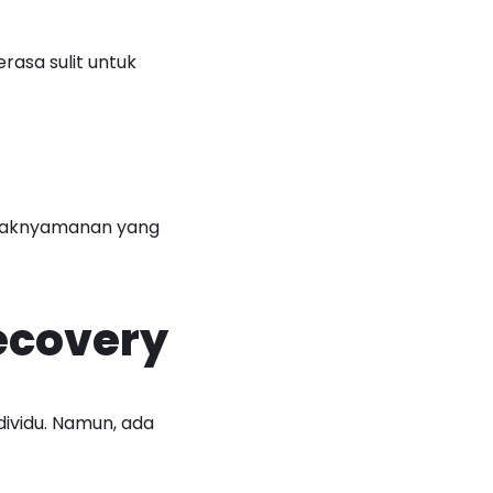
rasa sulit untuk
idaknyamanan yang
ecovery
dividu. Namun, ada