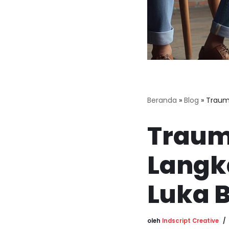
Beranda
»
Blog
»
Traum
Traum
Lang
Luka B
oleh
Indscript Creative