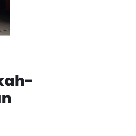
kah-
an