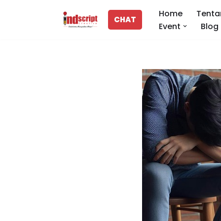
Home
Tenta
CHAT
Event
Blog
Lompat
ke
konten