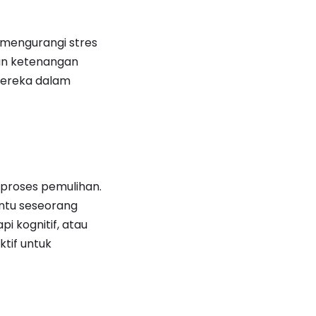
u mengurangi stres
kan ketenangan
mereka dalam
 proses pemulihan.
antu seseorang
pi kognitif, atau
ktif untuk