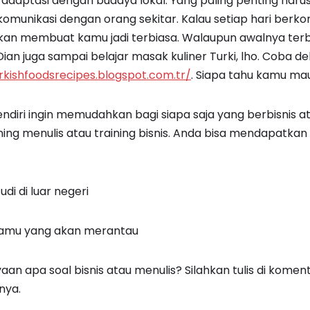
adaptasi dengan budaya lokal. Yang paling penting haru
munikasi dengan orang sekitar. Kalau setiap hari berk
an membuat kamu jadi terbiasa. Walaupun awalnya terba
Dian juga sampai belajar masak kuliner Turki, lho. Coba deh
urkishfoodsrecipes.blogspot.com.tr/
. Siapa tahu kamu mau
endiri ingin memudahkan bagi siapa saja yang berbisnis at
ning menulis atau training bisnis. Anda bisa mendapatkan
udi di luar negeri
kamu yang akan merantau
an apa soal bisnis atau menulis? Silahkan tulis di kome
nya.