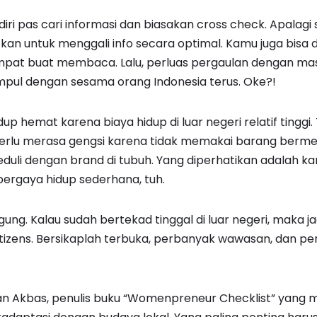
diri pas cari informasi dan biasakan cross check. Apalag
kan untuk menggali info secara optimal. Kamu juga bisa 
pat buat membaca. Lalu, perluas pergaulan dengan masy
pul dengan sesama orang Indonesia terus. Oke?!
idup hemat karena biaya hidup di luar negeri relatif tinggi
erlu merasa gengsi karena tidak memakai barang bermer
eduli dengan brand di tubuh. Yang diperhatikan adalah kam
ergaya hidup sederhana, tuh.
ng. Kalau sudah bertekad tinggal di luar negeri, maka ja
citizens. Bersikaplah terbuka, perbanyak wawasan, dan per
Dian Akbas, penulis buku “Womenpreneur Checklist” yang m