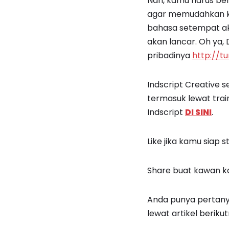
Nah, kamu harus ber
agar memudahkan ko
bahasa setempat ak
akan lancar. Oh ya, 
pribadinya
http://t
Indscript Creative s
termasuk lewat trai
Indscript
DI SINI
.
Like jika kamu siap st
Share buat kawan 
Anda punya pertanya
lewat artikel berikut