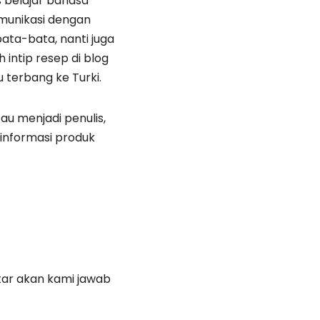
s belajar bahasa
omunikasi dengan
ta-bata, nanti juga
 intip resep di blog
 terbang ke Turki.
au menjadi penulis,
 informasi produk
ntar akan kami jawab