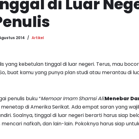
inggal di Luar Nege
Penulis
Agustus 2014
Artikel
lis yang kebetulan tinggal di luar negeri. Terus, mau bocori
 So, buat kamu yang punya plan studi atau merantau di lua
ai penulis buku “
Memoar Imam Shamsi Ali:
Menebar Dam
i menetap di Amerika Serikat. Ada empat saran yang wajib
iri. Soalnya, tinggal di luar negeri berarti harus siap bel
encari nafkah, dan lain-lain. Pokoknya harus siap untuk 