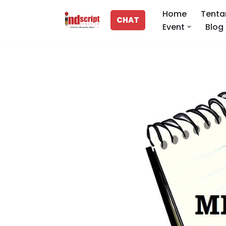
Home
Tenta
CHAT
Event
Blog
Lompat
ke
konten