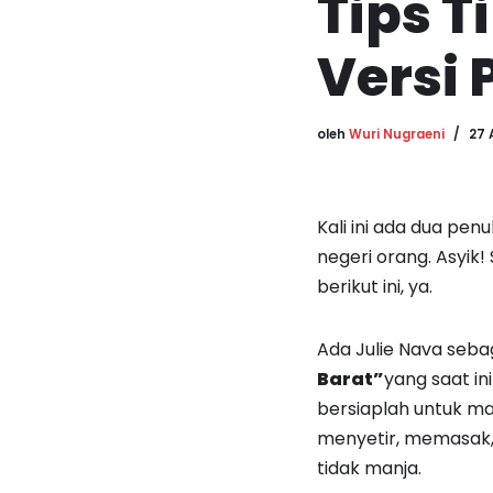
Tips T
Versi 
oleh
Wuri Nugraeni
27 
Kali ini ada dua penu
negeri orang. Asyik!
berikut ini, ya.
Ada Julie Nava sebag
Barat”
yang saat in
bersiaplah untuk mand
menyetir, memasak, m
tidak manja.