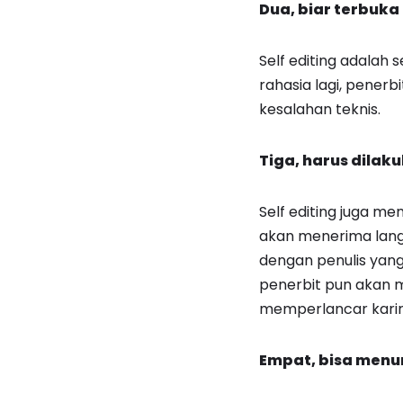
Dua, biar terbuka
Self editing adalah
rahasia lagi, penerb
kesalahan teknis.
Tiga, harus dila
Self editing juga me
akan menerima langsu
dengan penulis yan
penerbit pun akan m
memperlancar karir 
Empat, bisa menun