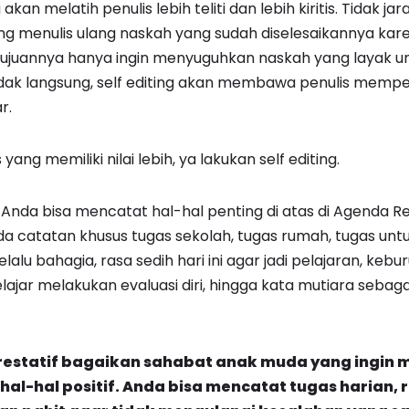
ng akan melatih penulis lebih teliti dan lebih kiritis. Tidak j
ing menulis ulang naskah yang sudah diselesaikannya ka
ujuannya hanya ingin menyuguhkan naskah yang layak un
ak langsung, self editing akan membawa penulis mempel
r.
 yang memiliki nilai lebih, ya lakukan self editing.
 Anda bisa mencatat hal-hal penting di atas di Agenda Re
Ada catatan khusus tugas sekolah, tugas rumah, tugas untuk 
selalu bahagia, rasa sedih hari ini agar jadi pelajaran, keb
ajar melakukan evaluasi diri, hingga kata mutiara sebaga
estatif bagaikan sahabat anak muda yang ingin 
l-hal positif. Anda bisa mencatat tugas harian, r