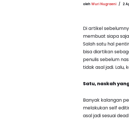
oleh
Wuri Nugraeni
2 A
Di artikel sebelumn
membuat siapa saja,
Salah satu hal penti
bisa diartikan seba
penulis sebelum nask
tidak asal jadi. Lalu,
Satu, naskah yang 
Banyak kalangan pen
melakukan self editi
asal jadi sesuai deadl