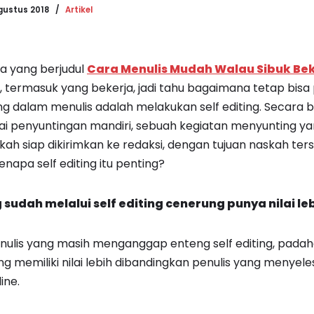
gustus 2018
Artikel
ya yang berjudul
Cara Menulis Mudah Walau Sibuk Be
 termasuk yang bekerja, jadi tahu bagaimana tetap bisa p
ng dalam menulis adalah melakukan self editing. Secara b
gai penyuntingan mandiri, sebuah kegiatan menyunting ya
ah siap dikirimkan ke redaksi, dengan tujuan naskah ters
 kenapa self editing itu penting?
sudah melalui self editing cenerung punya nilai leb
ulis yang masih menganggap enteng self editing, padaha
ng memiliki nilai lebih dibandingkan penulis yang menyel
ine.