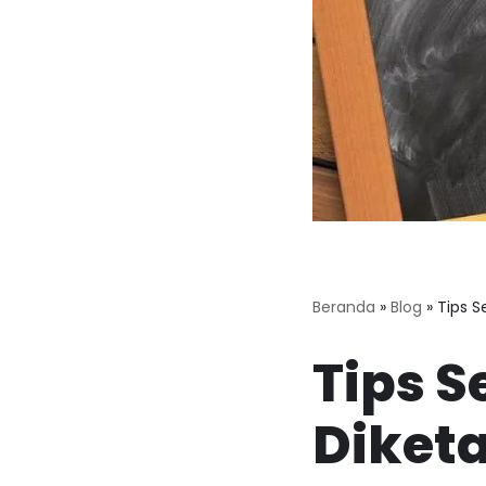
Beranda
»
Blog
»
Tips S
Tips S
Diket