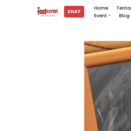
Home
Tenta
CHAT
Event
Blog
Lompat
ke
konten