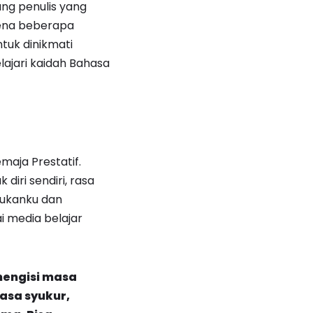
arang penulis yang
rena beberapa
tuk dinikmati
ajari kaidah Bahasa
maja Prestatif.
diri sendiri, rasa
urukanku dan
i media belajar
mengisi masa
asa syukur,