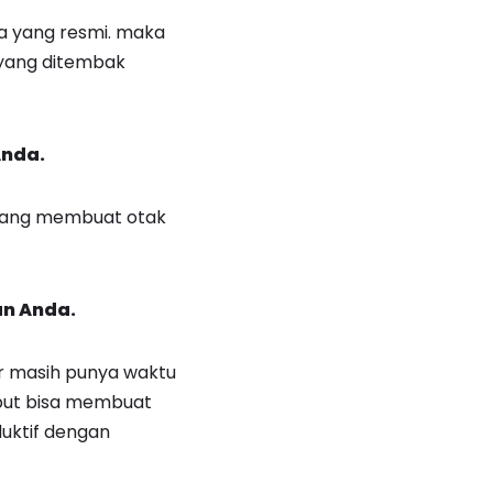
a yang resmi. maka
 yang ditembak
Anda.
l yang membuat otak
an Anda.
r masih punya waktu
ebut bisa membuat
duktif dengan