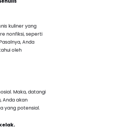
enulis
nis kuliner yang
e nonfiksi, seperti
 Pasalnya, Anda
ahui oleh
osial. Maka, datangi
u, Anda akan
a yang potensial.
kelak.