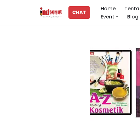
Home
Tenta
CHAT
Event
Blog
Lompat
ke
konten