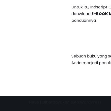
Untuk itu, Indscri
donwload
E-BOOK 
panduannya.
Sebuah buku yang s
Anda menjadi penulis
Neve
| Diberdayakan oleh
WordPress