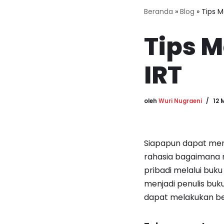
Beranda
»
Blog
»
Tips M
Tips M
IRT
oleh
Wuri Nugraeni
12 
Siapapun dapat menj
rahasia bagaimana 
pribadi melalui buk
menjadi penulis buk
dapat melakukan beb