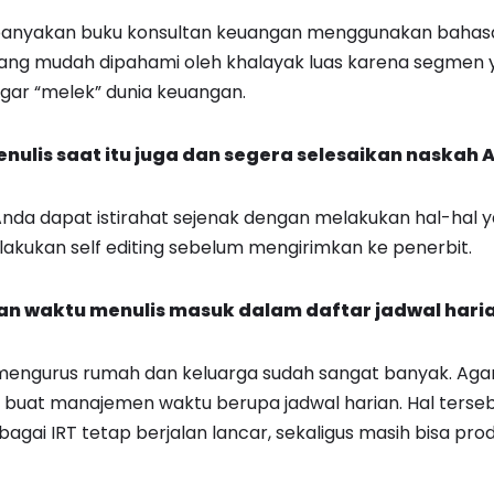
banyakan buku konsultan keuangan menggunakan bahas
 yang mudah dipahami oleh khalayak luas karena segmen
gar “melek” dunia keuangan.
nulis saat itu juga dan segera selesaikan naskah 
 Anda dapat istirahat sejenak dengan melakukan hal-ha
 lakukan self editing sebelum mengirimkan ke penerbit.
an waktu menulis masuk dalam daftar jadwal hari
n mengurus rumah dan keluarga sudah sangat banyak. Aga
a buat manajemen waktu berupa jadwal harian. Hal ters
agai IRT tetap berjalan lancar, sekaligus masih bisa pro