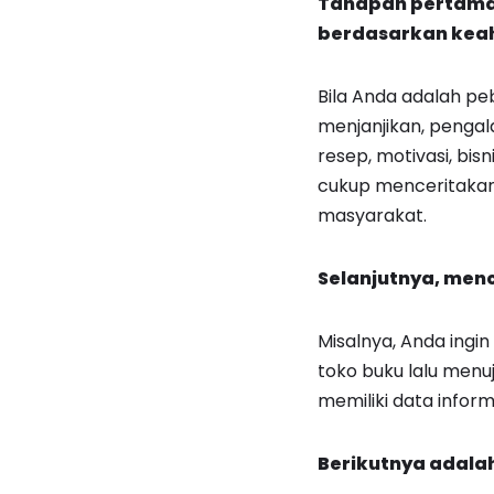
Tahapan pertama 
berdasarkan keahli
Bila Anda adalah peb
menjanjikan, pengala
resep, motivasi, bis
cukup menceritakan
masyarakat.
Selanjutnya, menc
Misalnya, Anda ingin
toko buku lalu menu
memiliki data infor
Berikutnya adalah