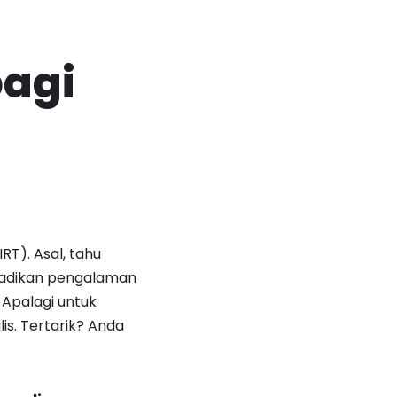
bagi
RT). Asal, tahu
badikan pengalaman
 Apalagi untuk
s. Tertarik? Anda