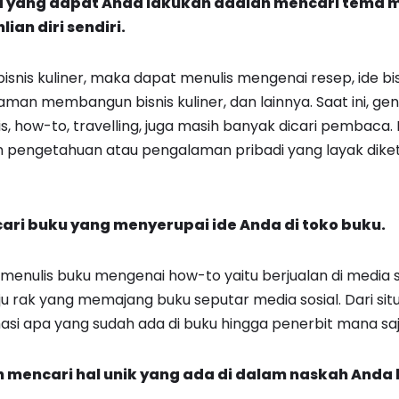
yang dapat Anda lakukan adalah mencari tema m
an diri sendiri.
isnis kuliner, maka dapat menulis mengenai resep, ide bis
man membangun bisnis kuliner, dan lainnya. Saat ini, genr
nis, how-to, travelling, juga masih banyak dicari pembaca.
 pengetahuan atau pengalaman pribadi yang layak diket
ari buku yang menyerupai ide Anda di toko buku.
 menulis buku mengenai how-to yaitu berjualan di media s
ju rak yang memajang buku seputar media sosial. Dari sit
masi apa yang sudah ada di buku hingga penerbit mana saj
 mencari hal unik yang ada di dalam naskah Anda 