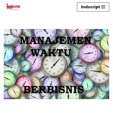
Indscript
Lompat
ke
konten