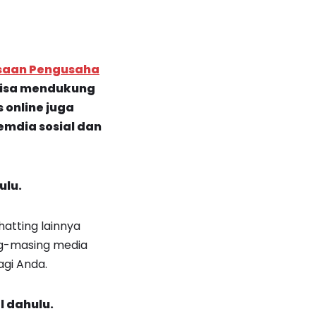
saan Pengusaha
 bisa mendukung
s online juga
 emdia sosial dan
ulu.
hatting lainnya
ing-masing media
agi Anda.
l dahulu.