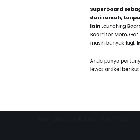
Superboard sebag
dari rumah, tanp
lain
Launching Board
Board for Mom, Get 
masih banyak lagi
.
I
Anda punya pertanya
lewat artikel berikut
Neve
| Diberdayakan oleh
WordPress