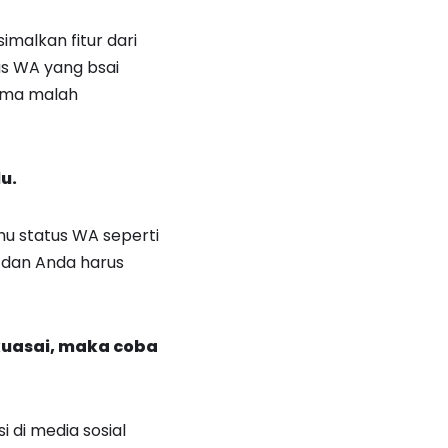
malkan fitur dari
us WA yang bsai
ima malah
u.
hu status WA seperti
 dan Anda harus
kuasai, maka coba
 di media sosial