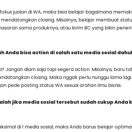
fokus jualan di WA, maka bisa belajar bagaimana memaksi
 mendatangkan closing. Misalnya, belajar membuat stat
saran sama produknya, atau kirim BC yang bikin pener
h Anda bisa action di salah satu media sosial dahul
? Jangan diam saja tapi segera action. Misalnya, baru ta
endatangkan closing. Maka nggak perlu nunggu lama lagi
an pede posting status WA sesuai arahan ilmu bisnis.
lah jika media sosial tersebut sudah cukup Anda 
simal di 1 media sosial, maka Anda barus belajar optimasi