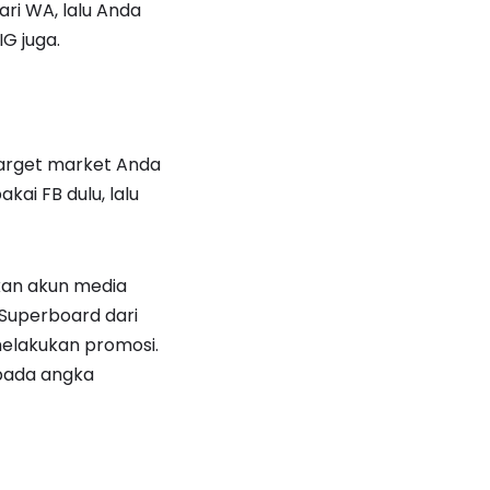
ri WA, lalu Anda
IG juga.
target market Anda
ai FB dulu, lalu
an akun media
 Superboard dari
 melakukan promosi.
 pada angka