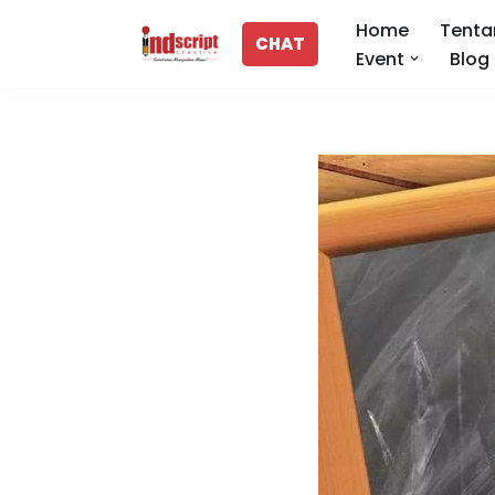
Home
Tenta
CHAT
Event
Blog
Lompat
ke
konten