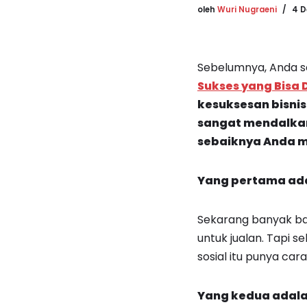
oleh
Wuri Nugraeni
4 D
Sebelumnya, Anda s
Sukses yang Bisa D
kesuksesan bisnis 
sangat mendalkan m
sebaiknya Anda me
Yang pertama adal
Sekarang banyak ban
untuk jualan. Tapi 
sosial itu punya ca
Yang kedua adalah