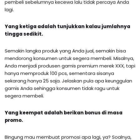
pembeli sebelumnya kecewa lalu tidak percaya Anda
lagi.
Yang ketiga adalah tunjukkan kalau jumlahnya
tingga sedikit.
Semakin langka produk yang Anda jual, semakin bisa
mendorong konsumen untuk segera membeli. Misalnya,
Anda menjadi produsen gamis premium merek XXX, tapi
hanya memproduk 100 pcs, sementara sisanya
sekarang hanya 25 saja. Jelaskan pula apa keunggulan
gamis Anda sehingga konsumen tidak ragu untuk
segera membeli.
Yang keempat adalah berikan bonus di masa
promo.
Bingung mau membuat promosi apa lagi, ya? Soalnya,