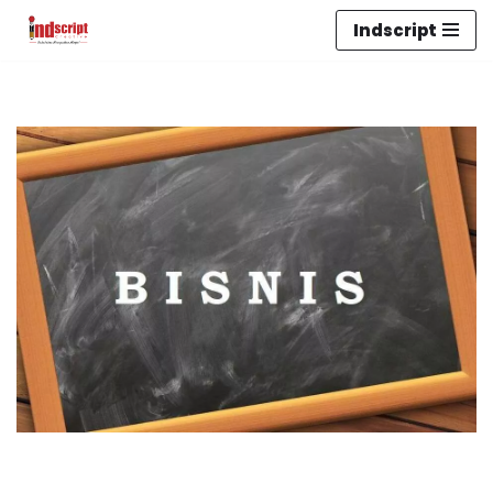
Indscript
Lompat
ke
konten