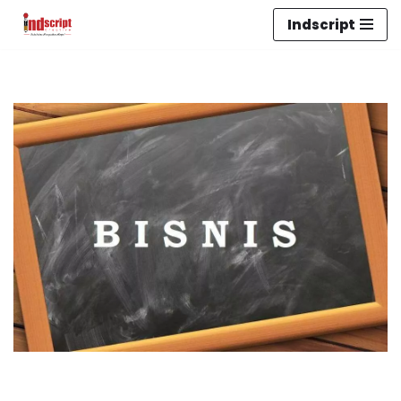
Indscript
Lompat
ke
konten