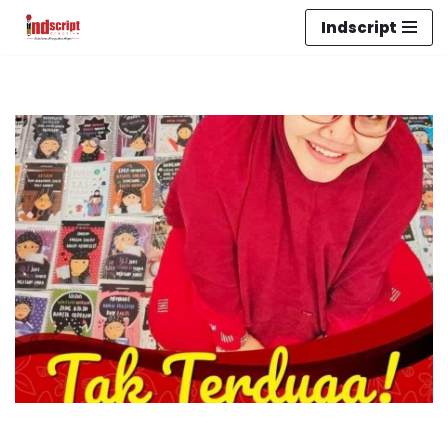
Indscript
Lompat
ke
konten