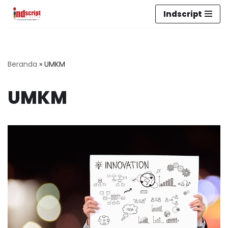
Indscript
Lompat
ke
konten
Beranda
»
UMKM
UMKM