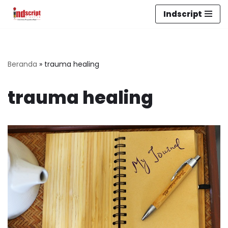
Indscript
Lompat
ke
konten
Beranda
»
trauma healing
trauma healing