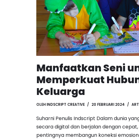
Manfaatkan Seni u
Memperkuat Hubu
Keluarga
OLEH
INDSCRIPT CREATIVE
20 FEBRUARI 2024
ART
Suharni Penulis Indscript Dalam dunia ya
secara digital dan berjalan dengan cepat,
pentingnya membangun koneksi emosiona