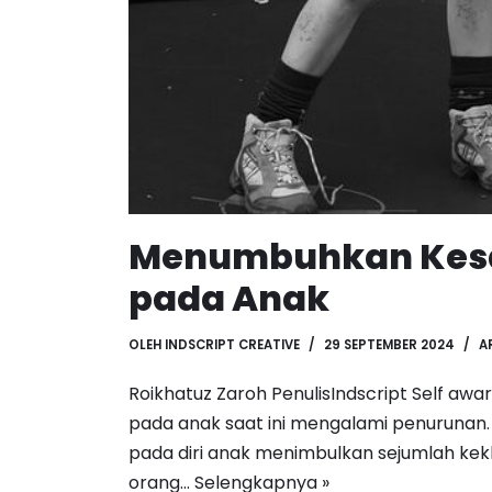
Menumbuhkan Kesa
pada Anak
OLEH
INDSCRIPT CREATIVE
29 SEPTEMBER 2024
A
Roikhatuz Zaroh PenulisIndscript Self awa
pada anak saat ini mengalami penurunan.
pada diri anak menimbulkan sejumlah kek
orang…
Selengkapnya »