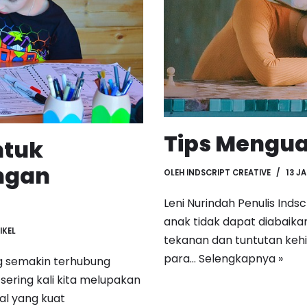
Tips Mengua
ntuk
ngan
OLEH
INDSCRIPT CREATIVE
13 J
Leni Nurindah Penulis Ind
anak tidak dapat diabaik
IKEL
tekanan dan tuntutan keh
para…
Selengkapnya »
ng semakin terhubung
 sering kali kita melupakan
l yang kuat