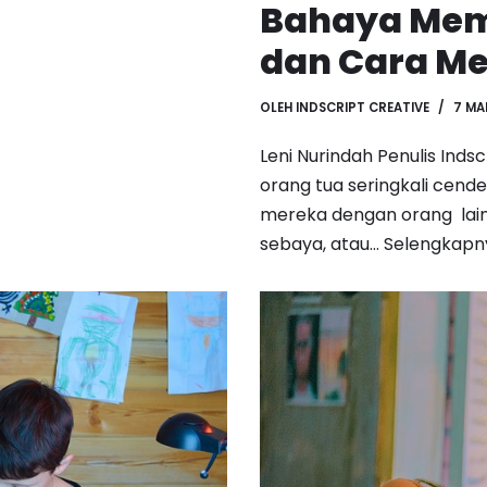
Bahaya Mem
dan Cara M
OLEH
INDSCRIPT CREATIVE
7 MA
Leni Nurindah Penulis Ind
orang tua seringkali ce
mereka dengan orang lain
sebaya, atau…
Selengkapn