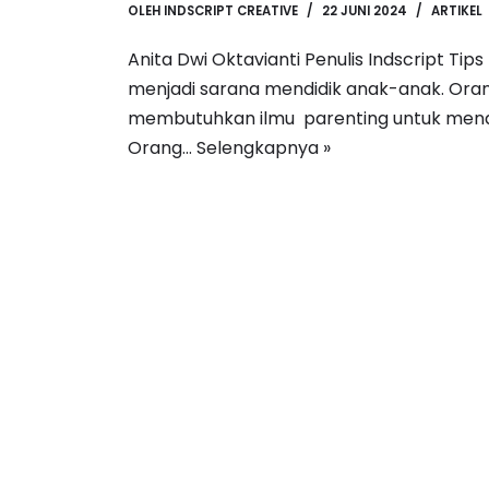
OLEH
INDSCRIPT CREATIVE
22 JUNI 2024
ARTIKEL
Anita Dwi Oktavianti Penulis Indscript Tip
menjadi sarana mendidik anak-anak. Oran
membutuhkan ilmu parenting untuk mend
Orang…
Selengkapnya »