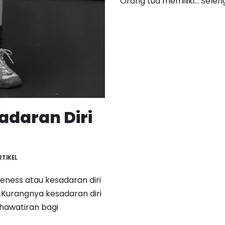
Orang tua memiliki…
Selen
daran Diri
RTIKEL
reness atau kesadaran diri
 Kurangnya kesadaran diri
hawatiran bagi