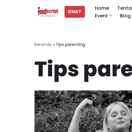
Home
Tenta
CHAT
Event
Blog
Lompat
ke
konten
Beranda
»
Tips parenting
Tips par