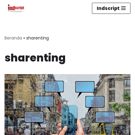
Indscript
Lompat
ke
konten
Beranda
»
sharenting
sharenting