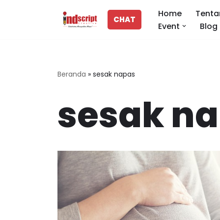
Home
Tenta
CHAT
Event
Blog
Lompat
ke
konten
Beranda
»
sesak napas
sesak n