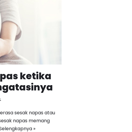
pas ketika
ngatasinya
L
 merasa sesak napas atau
i sesak napas memang
Selengkapnya »