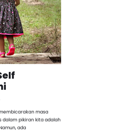
elf
ni
L
ita membicarakan masa
s dalam pikiran kita adalah
 Namun, ada