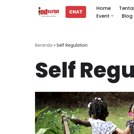
Home
Tenta
CHAT
Event
Blog
Lompat
ke
konten
Beranda
»
Self Regulation
Self Regu