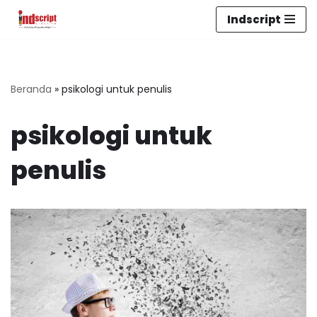
Indscript
Lompat
ke
konten
Beranda
»
psikologi untuk penulis
psikologi untuk
penulis