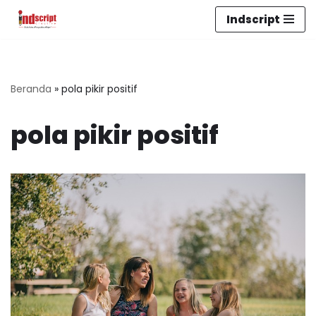
Indscript
Lompat
ke
konten
Beranda
»
pola pikir positif
pola pikir positif