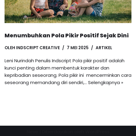
Menumbuhkan Pola Pikir Positif Sejak Dini
OLEH
INDSCRIPT CREATIVE
7 MEI 2025
ARTIKEL
Leni Nurindah Penulis Indscript Pola pikir positif adalah
kunci penting dalam membentuk karakter dan
kepribadian seseorang. Pola pikir ini mencerminkan cara
seseorang memandang diri sendiri,…
Selengkapnya »
Neve
| Diberdayakan oleh
WordPress