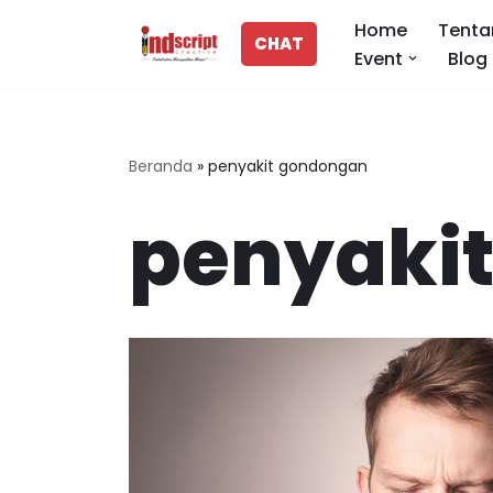
Home
Tenta
CHAT
Event
Blog
Lompat
ke
konten
Beranda
»
penyakit gondongan
penyaki