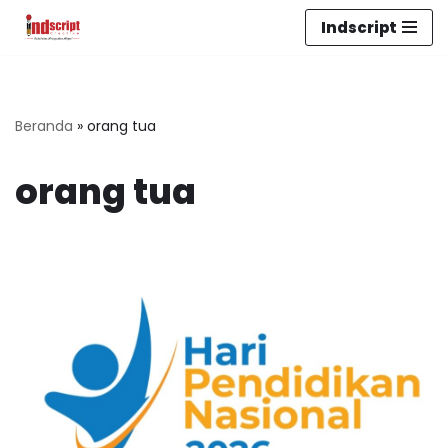
Indscript
Lompat
ke
konten
Beranda
»
orang tua
orang tua