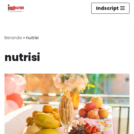
Indscript
Lompat
ke
konten
Beranda
»
nutrisi
nutrisi