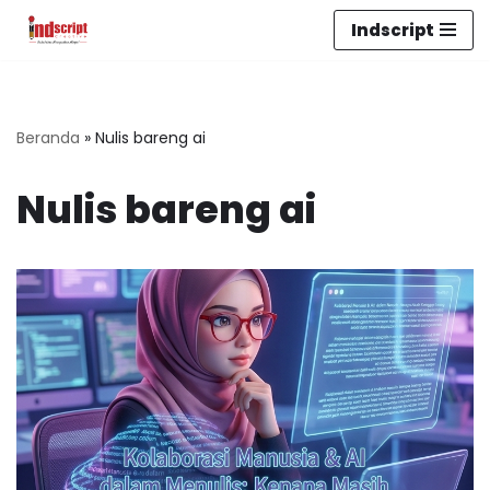
Indscript
Lompat
ke
konten
Beranda
»
Nulis bareng ai
Nulis bareng ai