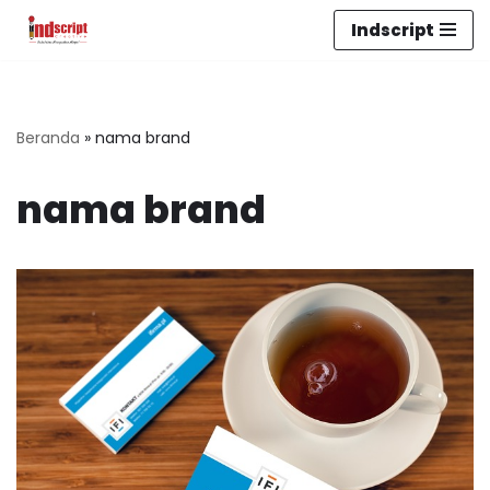
Indscript
Lompat
ke
konten
Beranda
»
nama brand
nama brand