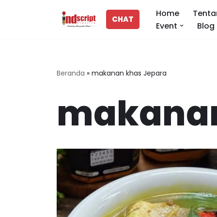
Home
Tenta
CHAT
Event
Blog
Lompat
ke
konten
Beranda
»
makanan khas Jepara
makanan