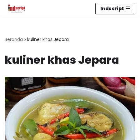
Indscript
Lompat
ke
konten
Beranda
»
kuliner khas Jepara
kuliner khas Jepara