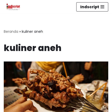
Indscript
Lompat
ke
konten
Beranda
»
kuliner aneh
kuliner aneh