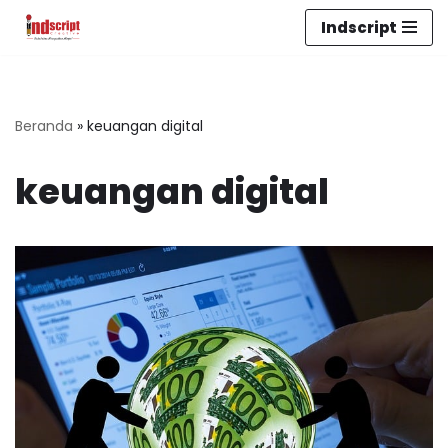
Indscript
Lompat
ke
konten
Beranda
»
keuangan digital
keuangan digital