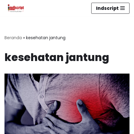
Indscript
Lompat
ke
konten
Beranda
»
kesehatan jantung
kesehatan jantung